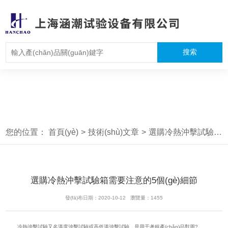
您的位置：
首頁(yè)
>
技術(shù)文章
>
選購冷熱沖擊試驗箱需要注意的5個(gè)細節
選購冷熱沖擊試驗箱需要注意的5個(gè)細節
發(fā)布日期：2020-10-12 瀏覽量：1455
冷熱沖擊試驗又名溫度沖擊試驗或高低溫沖擊試驗，是用于考核產(chǎn)品對周?