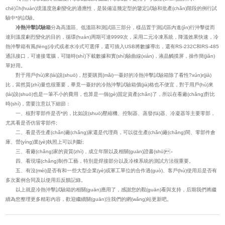
chē)h(huán)境溫度急劇變化的適應性，是裝備這幾定型的鑒定試驗和批產(chǎn)階段的例行試
驗中*的試驗。
冷熱沖擊試驗箱
分為高溫區、低溫區和測試區三部分，樣品置于測試區內進(jìn)行沖擊從而
達到溫度劇烈變化的目的，循環(huán)周期可達9999次，采用二元冷凍系統，降溫效果快速，冷
熱沖擊箱有風(fēng)冷式或者水冷式可選擇，還可插入USB將數據導出，還有RS-232C和RS-485
通訊接口，可連接電腦，可隨時(shí)下載數據和實(shí)驗曲線(xiàn)，液晶觸摸屏，操作簡(jiǎn)
單好用。
對于用戶(hù)來(lái)說(shuō)，想要購買(mǎi)一臺好的冷熱沖擊試驗箱除了看性?xún)r(jià)
比，當然質(zhì)量也很重要，畢竟一臺好的冷熱沖擊試驗箱價(jià)格也不便宜，對于用戶(hù)來
(lái)說(shuō)也是一筆不小的費用，也算是一個(gè)固定資產(chǎn)了，所以在看廠(chǎng)對比
時(shí)，需要注意以下細節：
一、核對零部件是否*的，比如說(shuō)壓縮機、控制器、蒸發(fā)器、冷凝器等主要零部，
尤其看是否仿冒零部件;
二、看是否生產(chǎn)廠(chǎng)家還是代理商，可以從生產(chǎn)廠(chǎng)間、零部件倉
庫、營(yíng)業(yè)執照上可以判斷;
三、看廠(chǎng)家的資質(zhì)，成立年限以及相關(guān)證書(shū)。
四、看現場(chǎng)制作工藝，特別是焊接部分以及冷棟系統的測試方法很重要。
五、有沒(méi)是否有和一些大型企業(yè)或軍工單位的合作過(guò)、客戶(hù)使用后是否有
多次案例合同及以使用后反饋記錄。
以上就是冷熱沖擊試驗箱的相關(guān)應用了，感謝您的觀(guān)看與支持，后期我們將繼
續為您整理更多精彩內容，歡迎繼續關(guān)注我們的網(wǎng)站更新吧。