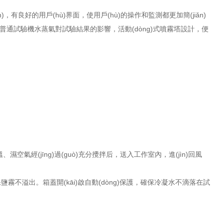
)，有良好的用戶(hù)界面，使用戶(hù)的操作和監測都更加簡(jiǎn)
試驗機水蒸氣對試驗結果的影響，活動(dòng)式噴霧塔設計，便
空氣經(jīng)過(guò)充分攪拌后，送入工作室內，進(jìn)回風
確保鹽霧不溢出。箱蓋開(kāi)啟自動(dòng)保護，確保冷凝水不滴落在試