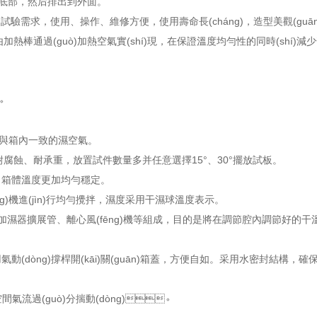
箱底部，然后排出到外面。
，使用、操作、維修方便，使用壽命長(cháng)，造型美觀(guān
加熱棒通過(guò)加熱空氣實(shí)現，在保證溫度均勻性的同時(shí)減少普通
。
箱內一致的濕空氣。
、耐承重，放置試件數量多并任意選擇15°、30°擺放試板。
度更加均勻穩定。
進(jìn)行均勻攪拌，濕度采用干濕球溫度表示。
濕器擴展管、離心風(fēng)機等組成，目的是將在調節腔內調節好的干溫、濕
dòng)撐桿開(kāi)關(guān)箱蓋，方便自如。采用水密封結構，
間氣流過(guò)分揣動(dòng)。