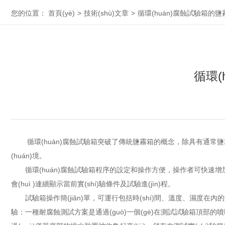
您的位置：
首頁(yè)
>
技術(shù)文章
>
循環(huán)腐蝕試驗箱的鹽
循環(
循環(huán)腐蝕試驗箱突破了傳統鹽霧箱的概念，除具有通常鹽霧
(huán)境。
循環(huán)腐蝕試驗箱程序的設定和操作方便，操作者可快速增加新的循環
會(huì )連續顯示當前實(shí)驗條件及試驗進(jìn)程。
試驗箱操作簡(jiǎn)單，可運行包括時(shí)間、溫度、濕度在內的
驗：一種耐腐蝕測試方案是通過(guò)一個(gè)在測試試驗箱頂部的噴嘴