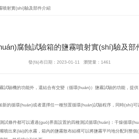
霧噴射實(shí)驗及部件介紹
huán)腐蝕試驗箱的鹽霧噴射實(shí)驗及
發(fā)布日期：2023-01-11 瀏覽量：1461
試驗機的功能外，還結合有交變（循環(huán)）鹽霧試驗的功能，提供
(huán)或者選擇任一種預置循環(huán)試驗程序，同時(shí)可以通過
測試條件都可以通過(guò)界面設置的四種測試循環(huán)：干燥循環(huán)、
噴出來(lái)的水霧，箱內的鹽霧散布結構可以將鹽霧平均地分配到整個(gè