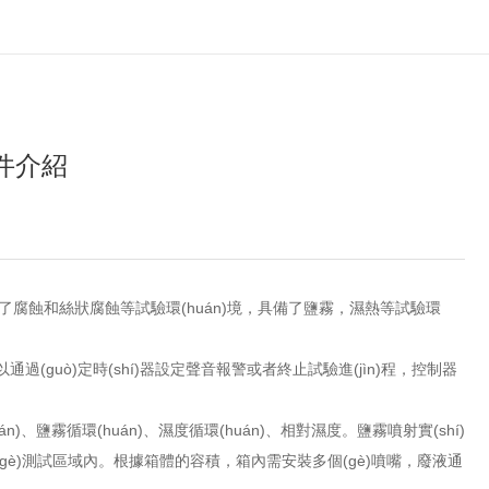
部件介紹
了腐蝕和絲狀腐蝕等試驗環(huán)境，具備了鹽霧，濕熱等試驗環
(guò)定時(shí)器設定聲音報警或者終止試驗進(jìn)程，控制器
鹽霧循環(huán)、濕度循環(huán)、相對濕度。鹽霧噴射實(shí)
)測試區域內。根據箱體的容積，箱內需安裝多個(gè)噴嘴，廢液通