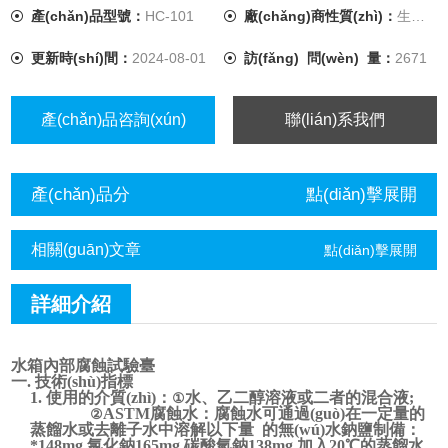
協(xié)商確定。測試程序有完整的文件說(shuō)明主要技術
產(chǎn)品型號：
HC-101
廠(chǎng)商性質(zhì)：
生產(chǎn)廠(chǎng)家
(shù)指標。
更新時(shí)間：
2024-08-01
訪(fǎng) 問(wèn) 量：
2671
產(chǎn)品咨詢(xún)
聯(lián)系我們
產(chǎn)品分
點(diǎn)擊展開
類(lèi)
(kāi)+
相關(guān)文章
點(diǎn)擊展開
(kāi)+
詳細介紹
水箱內部腐蝕試驗臺
一.
技術(shù)
指標
1.
使用的介質(zhì)：
水、乙二醇溶液或二者的混合液;
①
ASTM腐蝕水：腐蝕水可通過(guò)在一定量的
②
蒸餾水或去離子水中溶解以下量 的無(wú)水鈉鹽制備：
*148mg,氯化鈉165mg,碳酸氫鈉138mg,加入20℃的蒸餾水