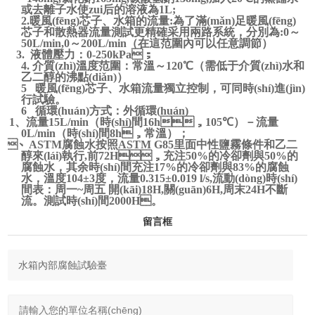
或去離子水使zui后的溶液為1L;
2.
暖風(fēng)芯子、水箱的流量:
為了滿(mǎn)足暖風(fēng)
芯子和散熱器流量測試更精確采用兩路系統，分別為
:0
～
50L/min,0～200L/min（在這范圍內可以任意調節）
3. 液體壓力：0-250kPa
；
4
.
介質(zhì)溫度范圍：常溫～120℃（需低于介質(zhì)水和
乙二醇的沸點(diǎn)）
5 暖風(fēng)芯子、水箱流量獨立控制，可同時(shí)進(jìn)
行試驗。
6 循環(huán)方式：外循環(huán)
、
流量
15L/min
（時(shí)間
16h
，
105
℃）－流量
0L/min
（時(shí)間
8h
，常溫）；
、
ASTM
腐蝕水按照
ASTM G85
里面中性鹽霧條件和乙二
醇來(lái)執行
,
前
72H
，充注
50%
的冷卻劑與
50%
的
腐蝕水，其余時(shí)間充注
17%
的冷卻劑與
83%
的腐蝕
水，溫度
104
±
3
度，流量
0.315
±
0.019 l/s,
流動(dòng)時(shí)
間表：周一
~
周五 開(kāi)
18H,
關(guān)
6H,
周末
24H
不斷
流。測試時(shí)間
2000H
。
留言框