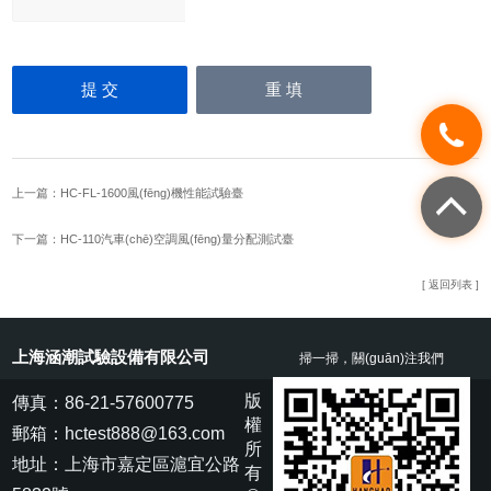
上一篇：
HC-FL-1600風(fēng)機性能試驗臺
下一篇：
HC-110汽車(chē)空調風(fēng)量分配測試臺
[ 返回列表 ]
上海涵潮試驗設備有限公司
掃一掃，關(guān)注我們
版
傳真：86-21-57600775
權
郵箱：hctest888@163.com
所
地址：上海市嘉定區滬宜公路
有